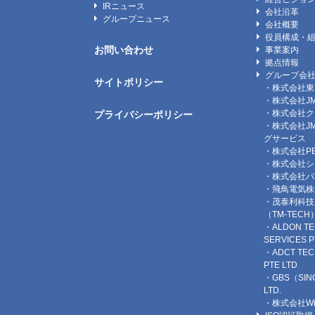
IRニュース
会社沿革
グループニュース
会社概要
役員構成・
お問い合わせ
事業案内
拠点情報
グループ会
サイトポリシー
・株式会社東
・株式会社J
・株式会社ク
プライバシーポリシー
・株式会社J
グサービス
・株式会社P
・株式会社シ
・株式会社バ
・飛鳥電気株
・茂泰利科技
（TM-TECH
・ALDON TE
SERVICES P
・ADCT TEC
PTE LTD
・GBS（SIN
LTD.
・株式会社Wi