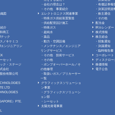
・会社の理念は？
・有価証券報
・その他 事業紹介
・決算説明資
組織図
エレクトロニクス関連事業
・株主通信
・特殊ガス供給装置製造
・その他
・供給配管設計施工
配当金
社紹介
・特殊ガス
IRカレンダー
和商工
・超純水
株式情報
Mテック
・薬品
株主総会
スノキケミコ
・動力・空調設備
・招集通知
Mエンジニアリン
・メンテナンス／エンジニア
・決議通知
リングサービス
・臨時報告書
EK
・その他 技術サービス
コーポレート
ーセット
・その他
ディスクロー
ック・ステージ
・ポンプオーバーホール／そ
株価情報
式会社
の他修理
電子公告
股份有限公司
・取扱いガス／プリカーサー
）
一覧
CHNOLOGIES
グラフィックスソリューショ
TE LTD
ン事業
HNOLOGIES
・グラフィックスソリューシ
ョン部
GAPORE）PTE.
・シーセット
太陽光発電事業
L