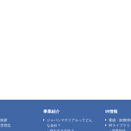
事業紹介
IR情報
ご挨拶
ジャパンマテリアルってどん
業績・財務情
経営理念
な会社？
IRライブラリ
ン
・何をする会社？
・決算短信