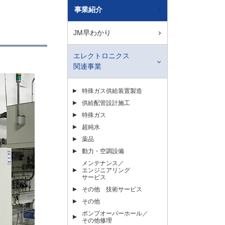
事業紹介
JM早わかり
エレクトロニクス
関連事業
特殊ガス供給装置製造
供給配管設計施工
特殊ガス
超純水
薬品
動力・空調設備
メンテナンス／
エンジニアリング
サービス
その他 技術サービス
その他
ポンプオーバーホール／
その他修理