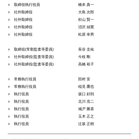
取締役執行役員
橋本 真一
社外取締役
大島 次郎
社外取締役
杉山 賢一
社外取締役
沼沢 禎寛
社外取締役
松原 幸男
取締役(常勤監査等委員)
長谷 圭祐
社外取締役(監査等委員)
今枝 剛
社外取締役(監査等委員)
高橋 裕子
常務執行役員
田村 安
常務執行役員
稲見 鷹也
執行役員
坂口 好則
執行役員
北川 浩二
執行役員
城戸 勝喜
執行役員
玉木 正之
執行役員
辻坂 正樹