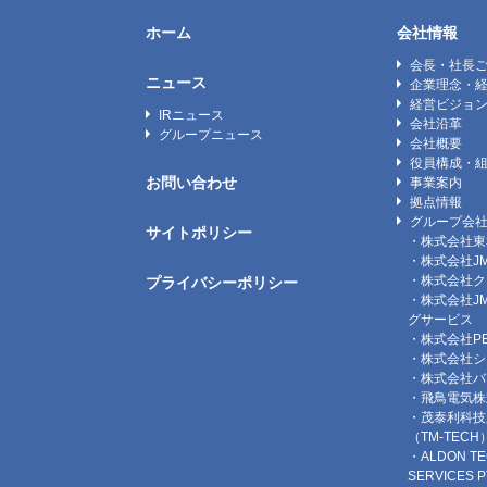
ホーム
会社情報
会長・社長
ニュース
企業理念・
経営ビジョ
IRニュース
会社沿革
グループニュース
会社概要
役員構成・
お問い合わせ
事業案内
拠点情報
グループ会
サイトポリシー
・株式会社東
・株式会社J
・株式会社ク
プライバシーポリシー
・株式会社J
グサービス
・株式会社P
・株式会社シ
・株式会社バ
・飛鳥電気株
・茂泰利科技
（TM-TECH
・ALDON TE
SERVICES P