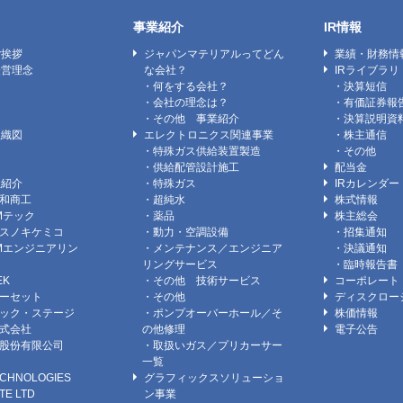
事業紹介
IR情報
ご挨拶
ジャパンマテリアルってどん
業績・財務情
経営理念
な会社？
IRライブラリ
ン
・何をする会社？
・決算短信
・会社の理念は？
・有価証券報
・その他 事業紹介
・決算説明資
組織図
エレクトロニクス関連事業
・株主通信
・特殊ガス供給装置製造
・その他
・供給配管設計施工
配当金
社紹介
・特殊ガス
IRカレンダー
和商工
・超純水
株式情報
Mテック
・薬品
株主総会
スノキケミコ
・動力・空調設備
・招集通知
Mエンジニアリン
・メンテナンス／エンジニア
・決議通知
リングサービス
・臨時報告書
EK
・その他 技術サービス
コーポレート
ーセット
・その他
ディスクロー
ック・ステージ
・ポンプオーバーホール／そ
株価情報
式会社
の他修理
電子公告
股份有限公司
・取扱いガス／プリカーサー
）
一覧
CHNOLOGIES
グラフィックスソリューショ
TE LTD
ン事業