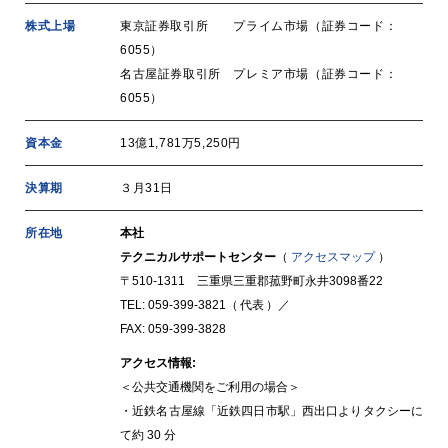
株式上場
東京証券取引所 プライム市場（証券コード：
6055）
名古屋証券取引所 プレミア市場（証券コード：
6055）
資本金
13億1,781万5,250円
決算期
３月31日
所在地
本社
テクニカルサポートセンター
（
アクセスマップ
）
〒510-1311 三重県三重郡菰野町永井3098番22
TEL:
059-399-3821
（ 代表 ）／
FAX: 059-399-3828
アクセス情報:
＜公共交通機関をご利用の場合＞
・近鉄名古屋線「近鉄四日市駅」西出口よりタクシーに
て約 30 分