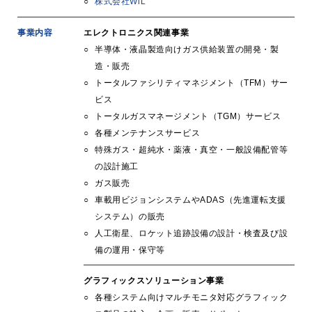
株式会社WiL
事業内容
エレクトロニクス関連事業
半導体・液晶製造向けガス供給装置の開発・製
造・販売
トータルファシリティマネジメント（TFM）サー
ビス
トータルガスマネージメント（TGM）サービス
各種メンテナンスサービス
特殊ガス・超純水・薬液・真空・一般設備配管等
の設計施工
ガス販売
車載用ビジョンシステムやADAS（先進運転支援
システム）の販売
人工衛星、ロケット追跡設備の設計・検査及び設
備の運用・保守等
グラフィックスソリューション事業
各種システム向けマルチモニタ対応グラフィック