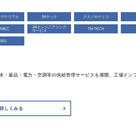
ンマテリアル
JMテック
クスノキケミコ
JMエンジニアリング
和商工
TM-TECH
サービス
GBS
水・薬品・電力・空調等の供給管理サービスを展開。工場イン
詳しくみる