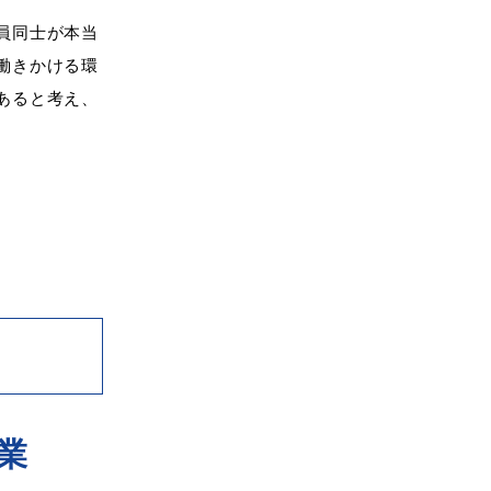
員同士が本当
働きかける環
あると考え、
業