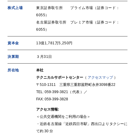
株式上場
東京証券取引所 プライム市場（証券コード：
6055）
名古屋証券取引所 プレミア市場（証券コード：
6055）
資本金
13億1,781万5,250円
決算期
３月31日
所在地
本社
テクニカルサポートセンター
（
アクセスマップ
）
〒510-1311 三重県三重郡菰野町永井3098番22
TEL:
059-399-3821
（ 代表 ）／
FAX: 059-399-3828
アクセス情報:
＜公共交通機関をご利用の場合＞
・近鉄名古屋線「近鉄四日市駅」西出口よりタクシーに
て約 30 分