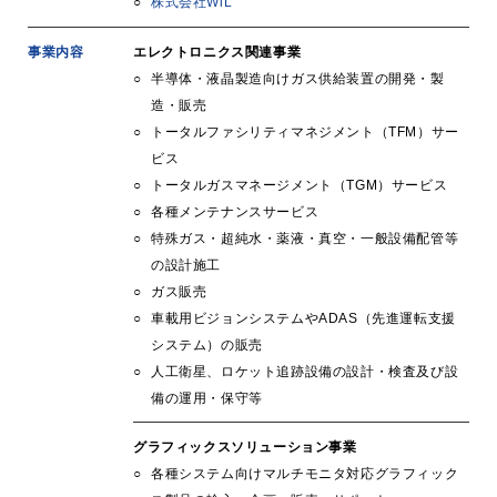
株式会社WiL
事業内容
エレクトロニクス関連事業
半導体・液晶製造向けガス供給装置の開発・製
造・販売
トータルファシリティマネジメント（TFM）サー
ビス
トータルガスマネージメント（TGM）サービス
各種メンテナンスサービス
特殊ガス・超純水・薬液・真空・一般設備配管等
の設計施工
ガス販売
車載用ビジョンシステムやADAS（先進運転支援
システム）の販売
人工衛星、ロケット追跡設備の設計・検査及び設
備の運用・保守等
グラフィックスソリューション事業
各種システム向けマルチモニタ対応グラフィック